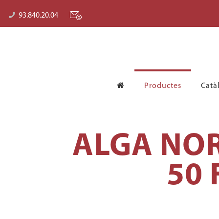
93.840.20.04
Productes
Catà
ALGA NOR
50 