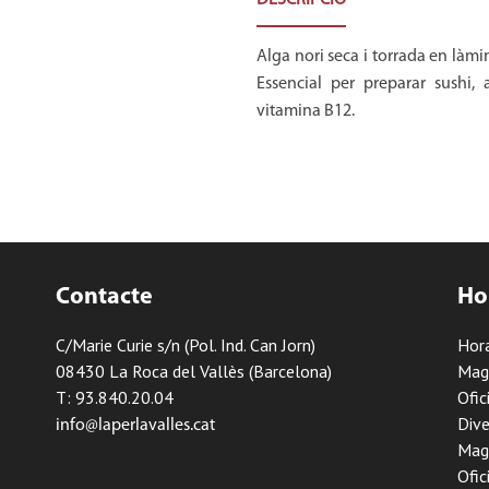
DESCRIPCIÓ
Alga nori seca i torrada en làmi
Essencial per preparar sushi, 
vitamina B12.
Contacte
Ho
C/Marie Curie s/n (Pol. Ind. Can Jorn)
Hora
08430 La Roca del Vallès (Barcelona)
Mag
T: 93.840.20.04
Ofic
Dive
info@laperlavalles.cat
Mag
Ofic