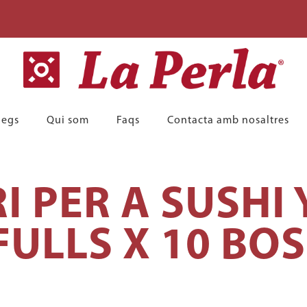
legs
Qui som
Faqs
Contacta amb nosaltres
I PER A SUSH
FULLS X 10 BO