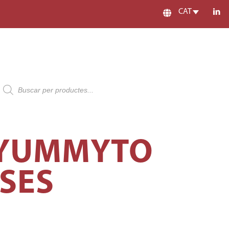
CAT
Products
search
I YUMMYTO
SSES