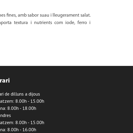
nes fines, amb sabor suau i lleugerament salat.
aporta textura i nutrients com iode, ferro i
rari
ri de dilluns a dijous
atzem: 8.00h - 15.00h
ina: 8.00h - 18.00h
ndres
atzem: 8.00h - 15.00h
ina: 8.00h - 16.00h