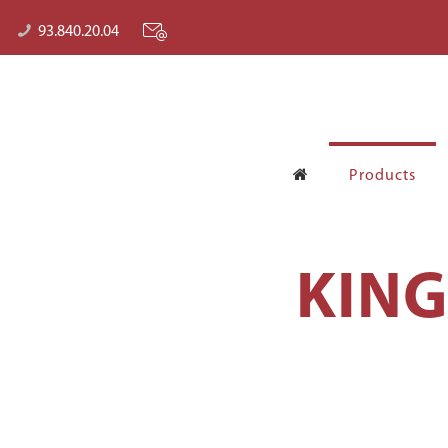
93.840.20.04
Products
KING