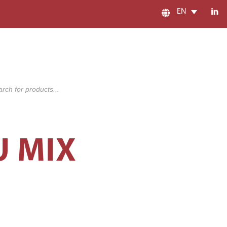
EN
s
U MIX